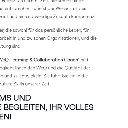
otenziale unserer Zeit. Sie stehen hinter
nd entsprechen zutiefst der Wesensart des
levant und eine notwendige Zukunftskompetenz!
, die sowohl für das persönliche Leben, für
beit in und zwischen Organisationen, und die
tung sind.
 „WeQ, Teaming & Collaboration Coach“
hilft,
möglicht Ihnen den WeQ und die Qualität der
nd zu entwickeln. Sie führt Sie ein in die
ture Skills unserer Zeit
AMS UND
 BEGLEITEN, IHR VOLLES
EN!