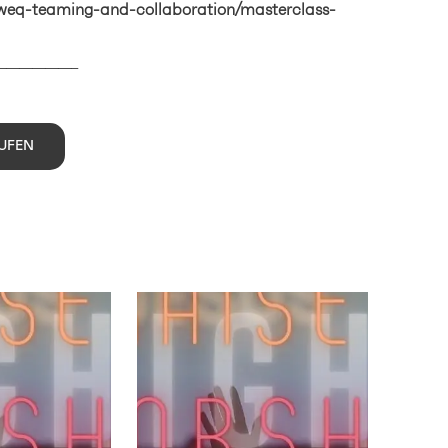
/weq-teaming-and-collaboration/masterclass-
——————–
UFEN