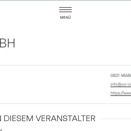
BH
Telefon
0821 4868
Email
info@co-cr
Webseite
https://ww
 DIESEM VERANSTALTER