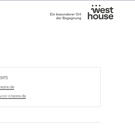
6975
eare.de
w.co-creare.de