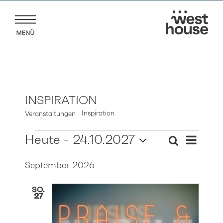
Zum
Inhalt
springen
INSPIRATION
Inspiration
Veranstaltungen
VERANSTALTUNGEN
VERANS
Heute
 - 
24.10.2027
Suche
VERANST
ANSICH
Liste
Datum
NAVIGA
SUCHE
September 2026
wählen.
UND
ANSICHT
SO.
27
NAVIGAT