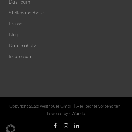
Das Team
Stellenangebote
Presse
Blog
Datenschutz
Impressum
Copyright 2026 westhouse GmbH | Alle Rechte vorbehalten |
Powered by
4Wände
Facebook
Instagram
LinkedIn