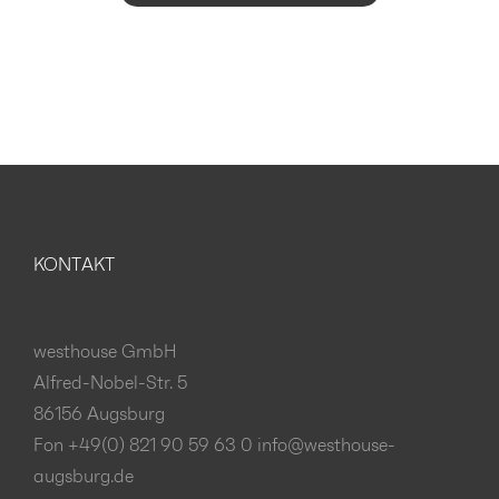
KONTAKT
westhouse GmbH
Alfred-Nobel-Str. 5
86156 Augsburg
Fon +49(0) 821 90 59 63 0
info@westhouse-
augsburg.de