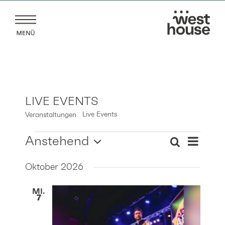
Zum
Inhalt
springen
LIVE EVENTS
Live Events
Veranstaltungen
VERANSTALTUNGEN
VERANS
Anstehend
Suche
VERANST
ANSICH
Liste
Datum
NAVIGA
SUCHE
Oktober 2026
wählen.
UND
ANSICHT
MI.
7
NAVIGAT