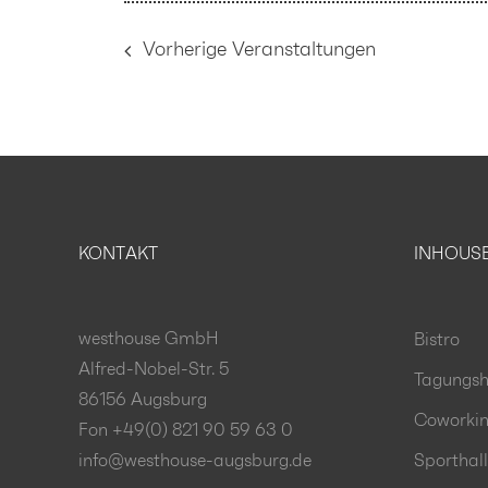
Vorherige
Veranstaltungen
KONTAKT
INHOUS
westhouse GmbH
Bistro
Alfred-Nobel-Str. 5
Tagungsh
86156 Augsburg
Coworki
Fon +49(0) 821 90 59 63 0
info@westhouse-augsburg.de
Sporthal