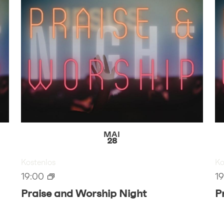
MAI
28
Kostenlos
Ko
19:00
1
Praise and Worship Night
P