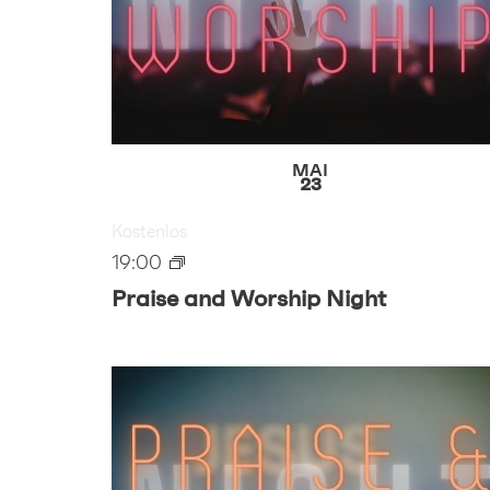
VIEW
MAI
23
Kostenlos
19:00
Praise and Worship Night