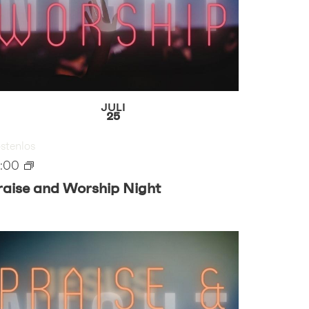
JULI
25
stenlos
9:00
raise and Worship Night