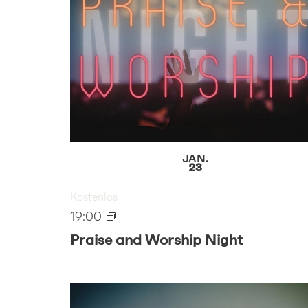
JAN.
23
Kostenlos
19:00
Praise and Worship Night