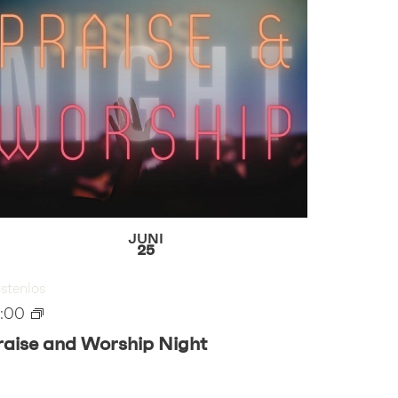
JUNI
25
stenlos
9:00
raise and Worship Night