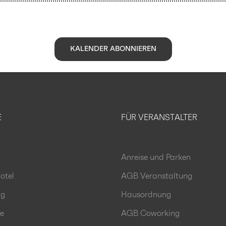
KALENDER ABONNIEREN
E
FÜR VERANSTALTER
Anreise und Parken
otel
AGB Veranstaltung
ng
Hausordnung
le
AGB Coworking