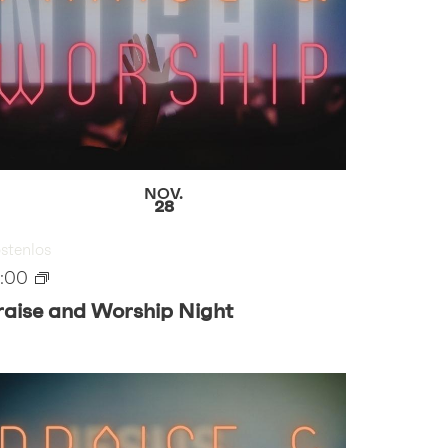
NOV.
28
stenlos
9:00
raise and Worship Night