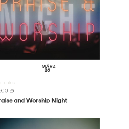
MÄRZ
26
stenlos
9:00
raise and Worship Night