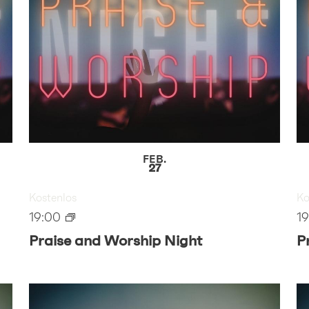
FEB.
27
Kostenlos
Ko
19:00
1
Praise and Worship Night
P