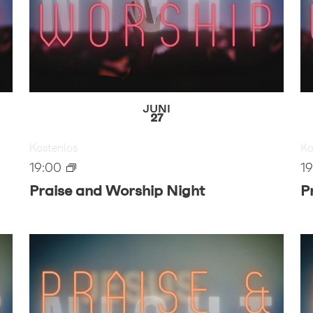
JUNI
27
Kostenlos
Ko
19:00
1
Praise and Worship Night
P