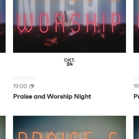
OKT.
24
Kostenlos
Ko
19:00
1
Praise and Worship Night
P