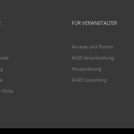
E
FÜR VERANSTALTER
Anreise und Parken
otel
AGB Veranstaltung
ng
Hausordnung
le
AGB Coworking
Stille