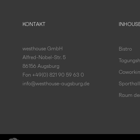
KONTAKT
INHOUS
westhouse GmbH
Bistro
Alfred-Nobel-Str. 5
Tagungsh
86156 Augsburg
Coworki
Fon +49(0) 821 90 59 63 0
info@westhouse-augsburg.de
Sporthal
Raum der 