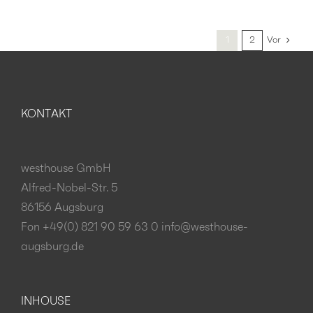
1
2
Vor
KONTAKT
westhouse GmbH
Alfred-Nobel-Str. 5
86156 Augsburg
Fon +49(0) 821 90 59 63 0
info@westhouse-
augsburg.de
INHOUSE