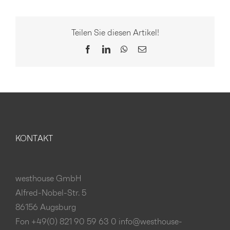
Teilen Sie diesen Artikel!
Facebook
LinkedIn
WhatsApp
E-
Mail
KONTAKT
westhouse GmbH
Alfred-Nobel-Str. 5
86156 Augsburg
Fon +49(0) 821 90 59 63 0
info@westhouse-