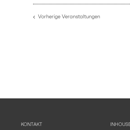
LIST
OF
Vorherige
Veranstaltungen
VERANSTALTUNGEN
IN
PHOTO
VIEW
KONTAKT
INHOUS