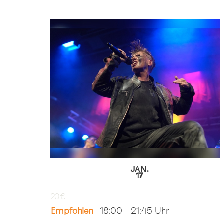
JAN.
17
20€
Empfohlen
18:00
-
21:45