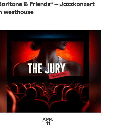
Baritone & Friends“ – Jazzkonzert
m westhouse
APR.
11