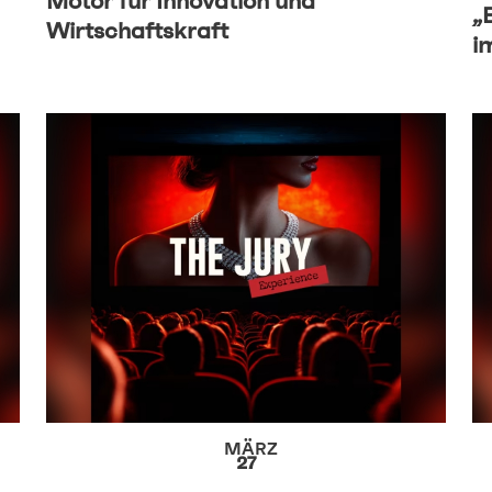
Motor für Innovation und
„
Wirtschaftskraft
i
MÄRZ
27