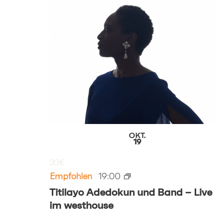
OF
VERANSTALTUNGEN
IN
PHOTO
VIEW
OKT.
19
20€
Empfohlen
19:00
Titilayo Adedokun und Band – Live
im westhouse