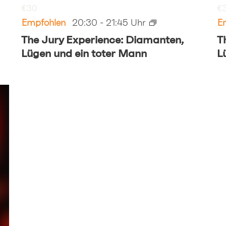
€30
€
Empfohlen
20:30
-
21:45
E
The Jury Experience: Diamanten,
T
Lügen und ein toter Mann
L