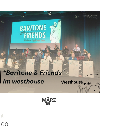
MÄRZ
15
0€
9:00