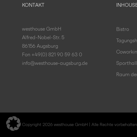
KONTAKT
INHOUS
westhouse GmbH
Bistro
Alfred-Nobel-Str. 5
Tagungsh
86156 Augsburg
Coworki
Fon +49(0) 821 90 59 63 0
info@westhouse-augsburg.de
Sporthal
Raum der 
Copyright 2026 westhouse GmbH | Alle Rechte vorbehalten