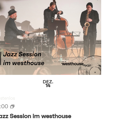
DEZ.
14
stenlos
9:00
azz Session im westhouse