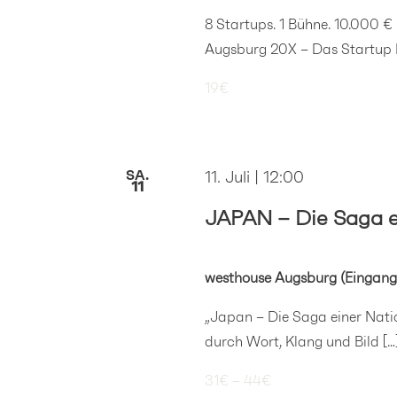
8 Startups. 1 Bühne. 10.000 € 
Augsburg 20X – Das Startup P
19€
SA.
11. Juli | 12:00
11
JAPAN – Die Saga e
westhouse Augsburg (Eingang
„Japan – Die Saga einer Natio
durch Wort, Klang und Bild […
31€ – 44€