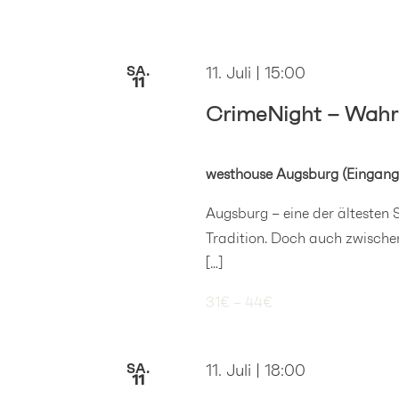
SA.
11. Juli | 15:00
11
CrimeNight – Wahr
westhouse Augsburg (Eingang
Augsburg – eine der ältesten 
Tradition. Doch auch zwische
[…]
31€ – 44€
SA.
11. Juli | 18:00
11