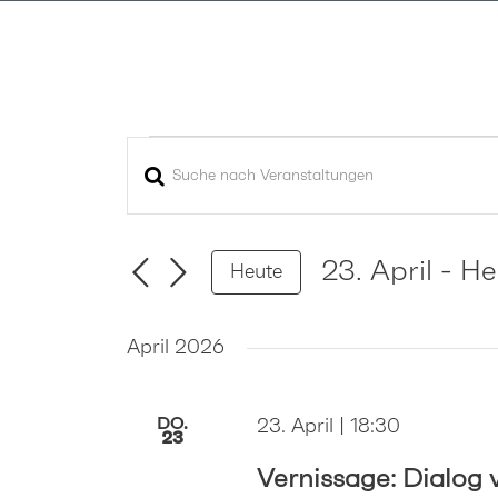
Zum
Inhalt
springen
VERANSTALTUNG
Bitte
VERANSTALTUNGEN
Schlüsselwort
SUCHE
eingeben.
UND
Suche
23. April
 - 
He
Heute
nach
ANSICHTEN,
Datum
Veranstaltungen
wählen.
NAVIGATION
April 2026
Schlüsselwort.
DO.
23. April | 18:30
23
Vernissage: Dialog 