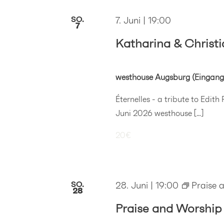
SO.
7. Juni | 19:00
7
Katharina & Christi
westhouse Augsburg (Eingang
Éternelles - a tribute to Edith
Juni 2026 westhouse […]
20€
SO.
28. Juni | 19:00
Praise 
28
Praise and Worship