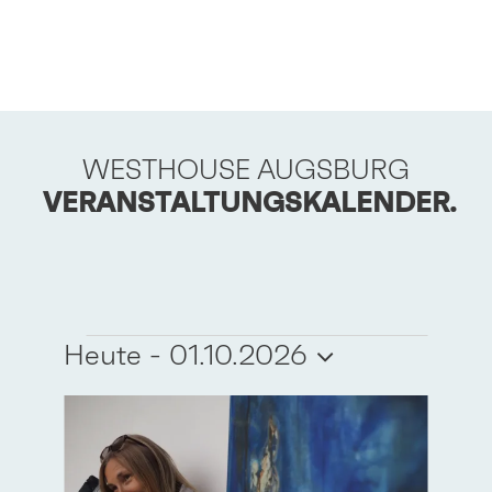
WESTHOUSE AUGSBURG
VERANSTALTUNGSKALENDER.
VERANSTALTUNGEN
Heute
 - 
01.10.2026
Datum
LIST
auswählen.
OF
VERANSTALTUNGEN