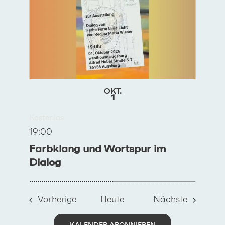
OKT.
1
Kostenlos
19:00
Farbklang und Wortspur im
Dialog
Veranstaltungen
Veransta
Vorherige
Heute
Nächste