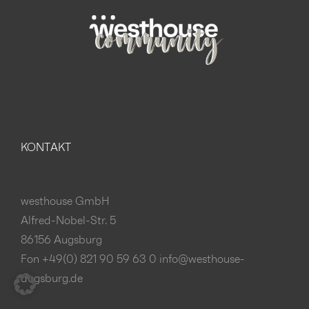
KONTAKT
westhouse GmbH
Alfred-Nobel-Str. 5
86156 Augsburg
Fon +49(0) 821 90 59 63 0
info@westhouse-
augsburg.de