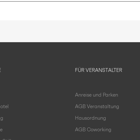
E
FÜR VERANSTALTER
Anreise und Parken
otel
AGB Veranstaltung
ng
Hausordnung
le
AGB Coworking