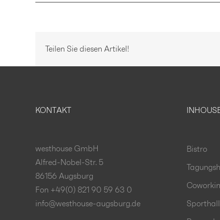
Teilen Sie diesen Artikel!
KONTAKT
INHOUS
westhouse GmbH
Bistro
Alfred-Nobel-Str. 5
Tagungsh
86156 Augsburg
Coworki
Fon +49(0) 821 90 59 63 0
info@westhouse-augsburg.de
Sporthal